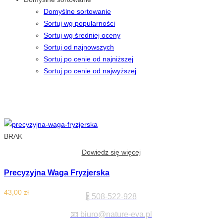
Domyślne sortowanie
Sortuj wg popularności
Sortuj wg średniej oceny
Sortuj od najnowszych
Sortuj po cenie od najniższej
Sortuj po cenie od najwyższej
BRAK
Dowiedz się więcej
Precyzyjna Waga Fryzjerska
Kontakt:
43,00
zł
🖁 508-522-928
📧 biuro@nature-eva.pl