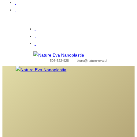
.
.
.
.
.
508-522-928
biuro@nature-eva.pl