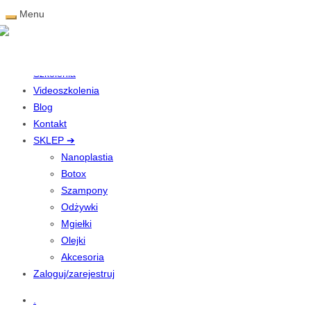
Menu
Nanoplastia
O nas
Szkolenia
Videoszkolenia
Blog
Kontakt
SKLEP ➔
Nanoplastia
Botox
Szampony
Odżywki
Mgiełki
Olejki
Akcesoria
Zaloguj/zarejestruj
.