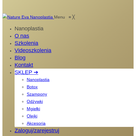
Menu
≡
╳
Nanoplastia
O nas
Szkolenia
Videoszkolenia
Blog
Kontakt
SKLEP ➔
Nanoplastia
Botox
Szampony
Odżywki
Mgiełki
Olejki
Akcesoria
Zaloguj/zarejestruj