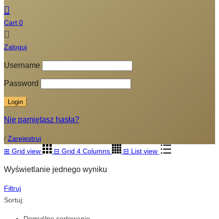
Cart
0
Zaloguj
Username
Password
Nie pamiętasz hasła?
/
Zarejestruj
⊞
Grid view
⊟
Grid 4 Columns
⊟
List view
Wyświetlanie jednego wyniku
Filtruj
Sortuj:
Domyślne sortowanie