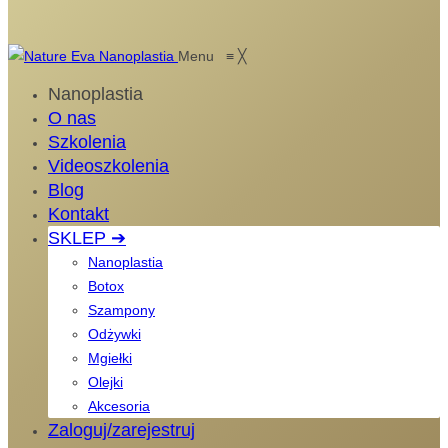
Menu
≡
╳
Nanoplastia
O nas
Szkolenia
Videoszkolenia
Blog
Kontakt
SKLEP ➔
Nanoplastia
Botox
Szampony
Odżywki
Mgiełki
Olejki
Akcesoria
Zaloguj/zarejestruj