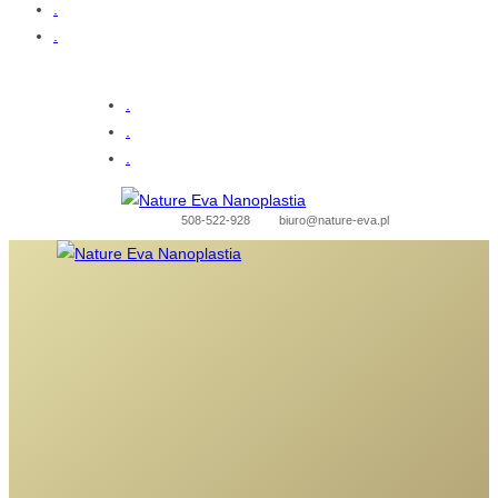
.
.
.
.
.
508-522-928
biuro@nature-eva.pl