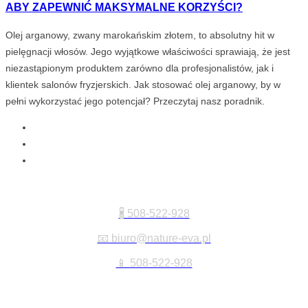
ABY ZAPEWNIĆ MAKSYMALNE KORZYŚCI?
Olej arganowy, zwany marokańskim złotem, to absolutny hit w
pielęgnacji włosów. Jego wyjątkowe właściwości sprawiają, że jest
niezastąpionym produktem zarówno dla profesjonalistów, jak i
klientek salonów fryzjerskich. Jak stosować olej arganowy, by w
pełni wykorzystać jego potencjał? Przeczytaj nasz poradnik.
Kontakt:
🖁 508-522-928
📧 biuro@nature-eva.pl
📱 508-522-928
Informacje: