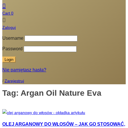
Cart
0
Zaloguj
Username
Password
Nie pamiętasz hasła?
/
Zarejestruj
Tag:
Argan Oil Nature Eva
OLEJ ARGANOWY DO WŁOSÓW – JAK GO STOSOWAĆ,