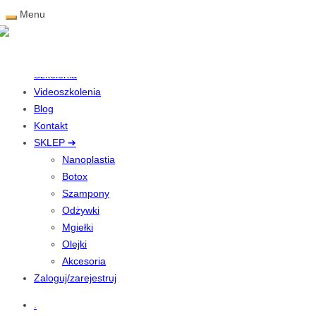
Menu
Nanoplastia
O nas
Szkolenia
Videoszkolenia
Blog
Kontakt
SKLEP ➔
Nanoplastia
Botox
Szampony
Odżywki
Mgiełki
Olejki
Akcesoria
Zaloguj/zarejestruj
.